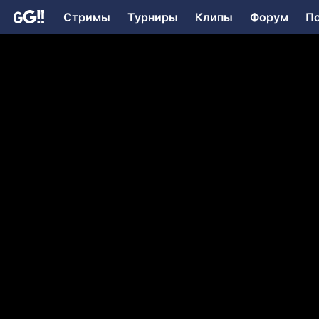
Стримы
Турниры
Клипы
Форум
П