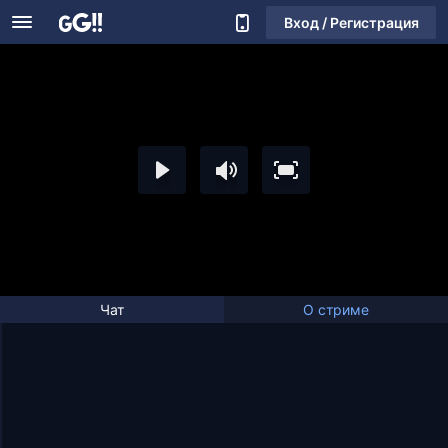
Вход / Регистрация
Чат
О стриме