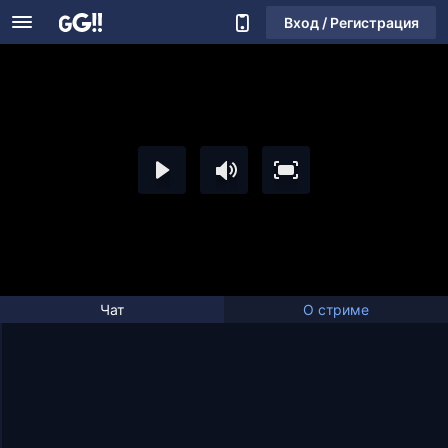
Вход / Регистрация
Чат
О стриме