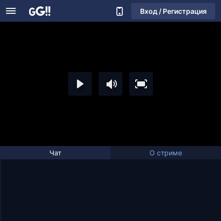
Вход / Регистрация
Чат
О стриме