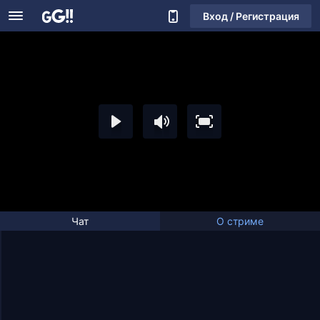
Вход / Регистрация
Чат
О стриме