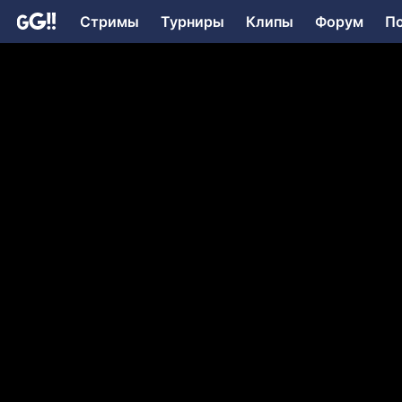
Стримы
Турниры
Клипы
Форум
П