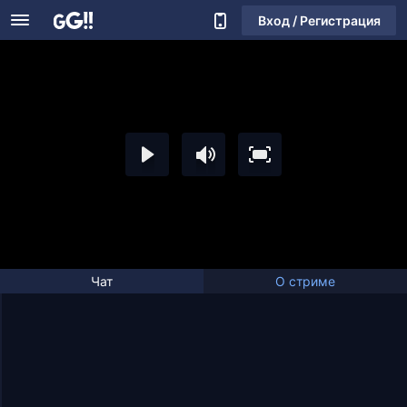
Вход / Регистрация
Чат
О стриме