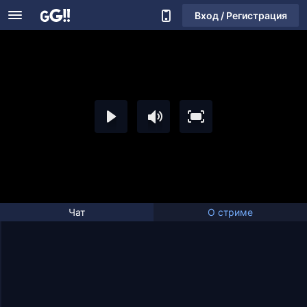
Вход / Регистрация
Чат
О стриме