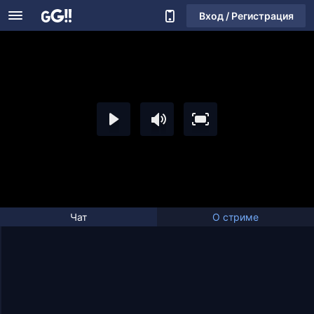
Вход / Регистрация
Чат
О стриме