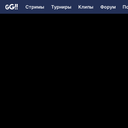
Стримы
Турниры
Клипы
Форум
П