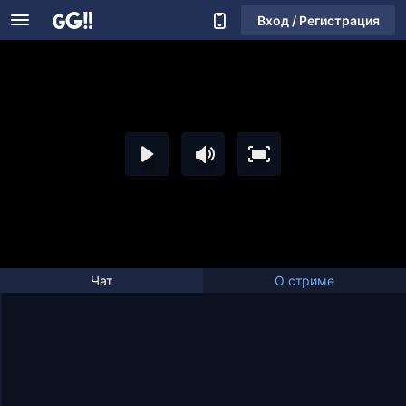
Вход / Регистрация
Чат
О стриме