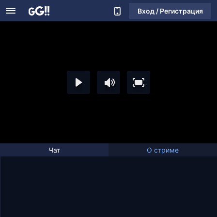
Вход / Регистрация
Чат
О стриме