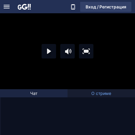
Вход / Регистрация
Чат
О стриме