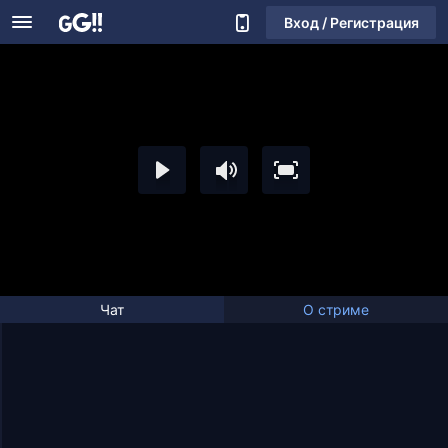
Вход / Регистрация
Чат
О стриме