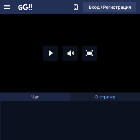
Вход / Регистрация
Чат
О стриме