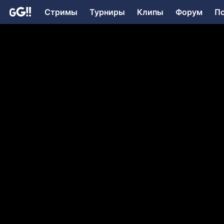
Стримы
Турниры
Клипы
Форум
П