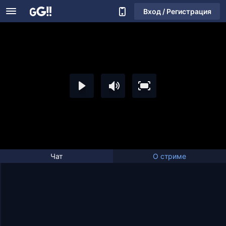
Вход / Регистрация
Чат
О стриме