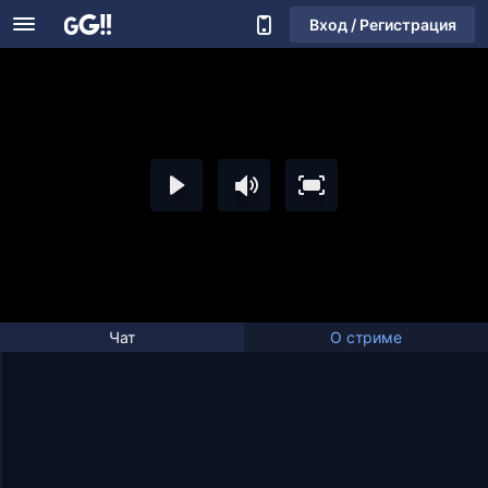
Вход / Регистрация
Чат
О стриме