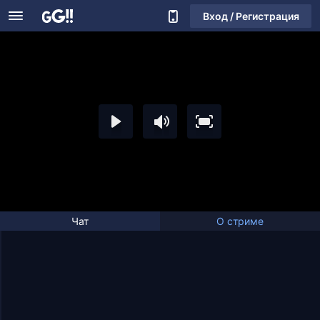
Вход / Регистрация
Чат
О стриме