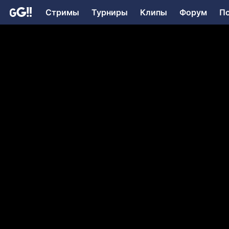
Стримы
Турниры
Клипы
Форум
П