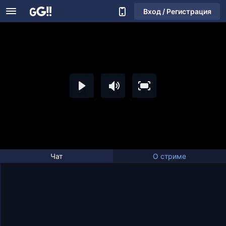
Вход / Регистрация
Чат
О стриме