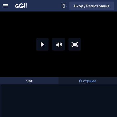
Вход / Регистрация
Чат
О стриме