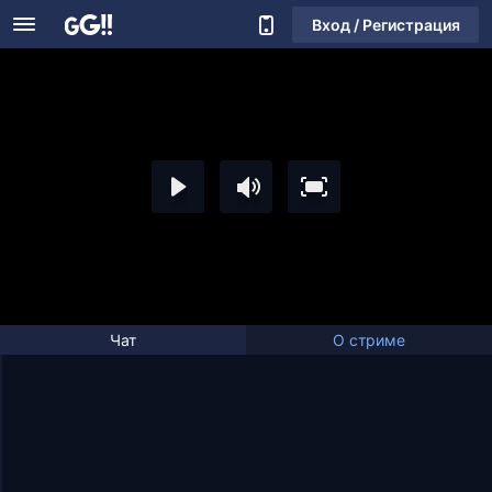
Вход / Регистрация
Чат
О стриме