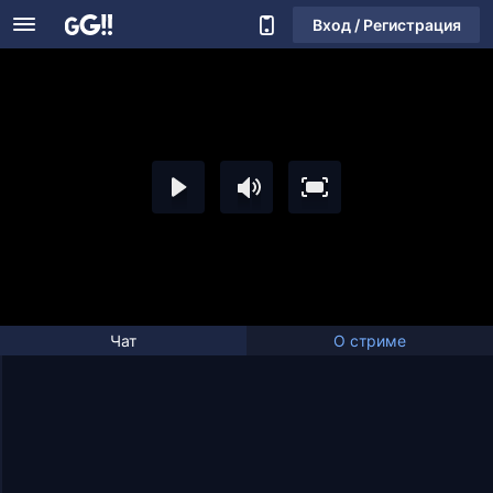
Вход / Регистрация
Чат
О стриме