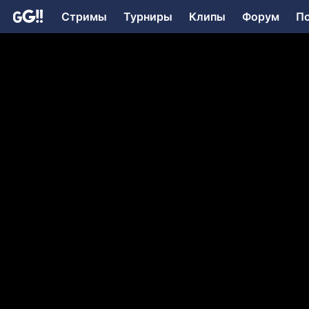
Стримы
Турниры
Клипы
Форум
П