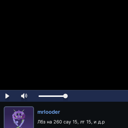
mrlooder
Лбз на 260 сау 15, лт 15, и д.р