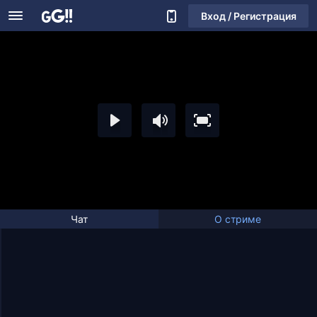
Вход / Регистрация
Чат
О стриме