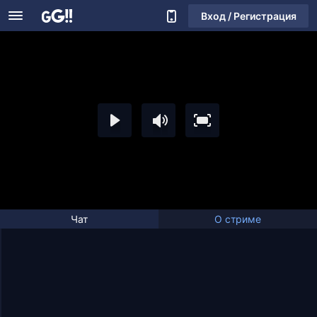
Вход / Регистрация
Чат
О стриме