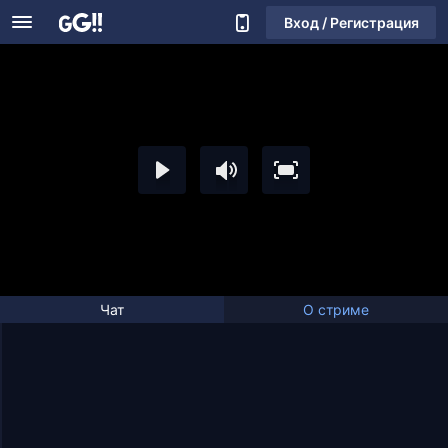
Вход / Регистрация
Чат
О стриме