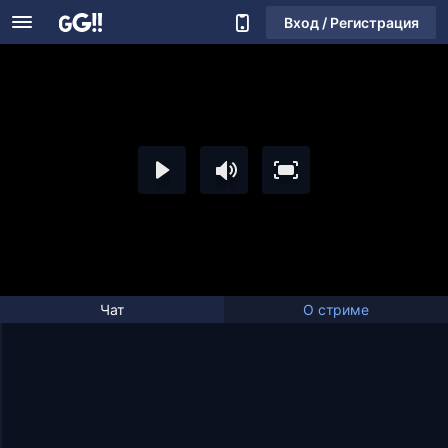
Вход / Регистрация
Чат
О стриме