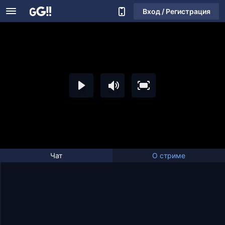
Вход / Регистрация
Чат
О стриме