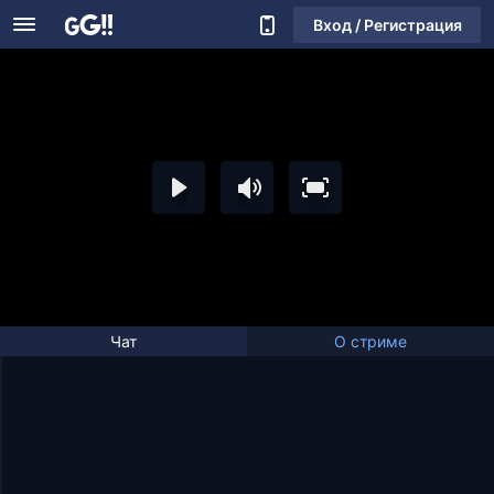
Вход / Регистрация
Чат
О стриме