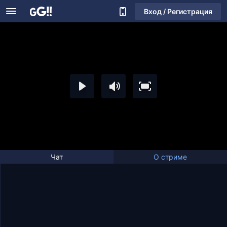
Вход / Регистрация
Чат
О стриме