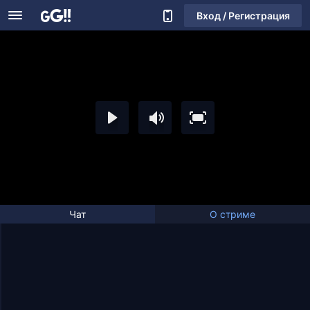
Вход / Регистрация
Чат
О стриме