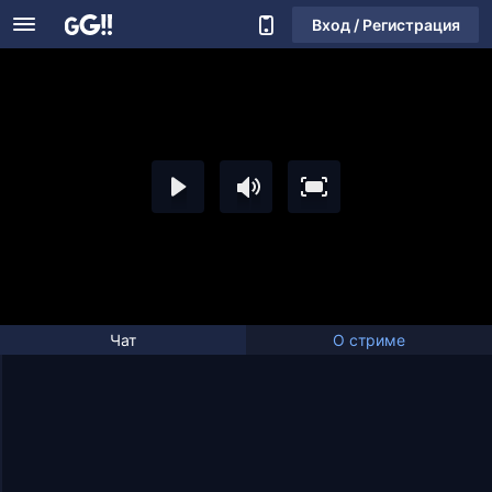
Вход / Регистрация
Чат
О стриме