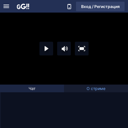
Вход / Регистрация
Чат
О стриме