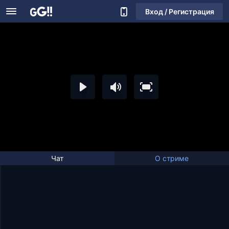
Вход / Регистрация
Чат
О стриме