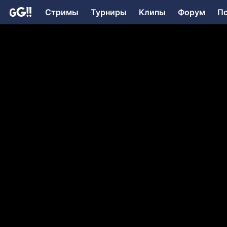
Стримы
Турниры
Клипы
Форум
П