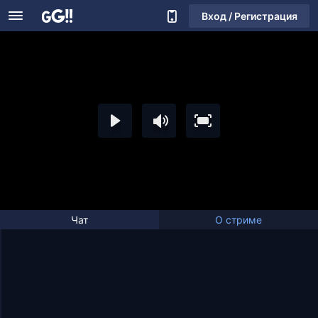
Вход / Регистрация
Чат
О стриме