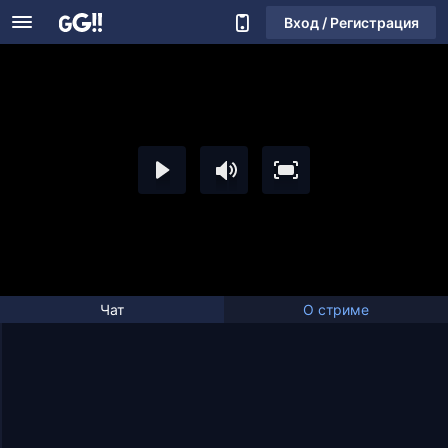
Вход / Регистрация
Чат
О стриме