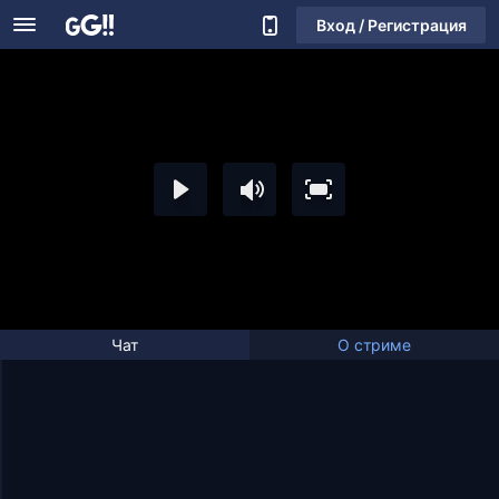
Вход / Регистрация
Чат
О стриме