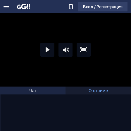
Вход / Регистрация
Чат
О стриме