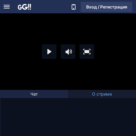
Вход / Регистрация
Чат
О стриме