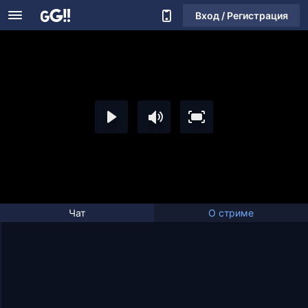
Вход / Регистрация
Чат
О стриме