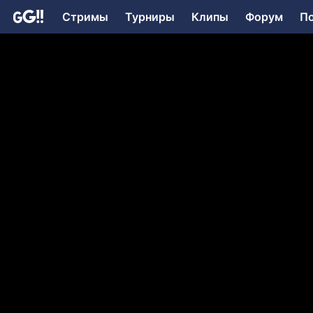
Стримы
Турниры
Клипы
Форум
П