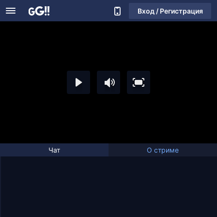
Вход / Регистрация
Чат
О стриме