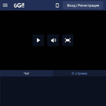
Вход / Регистрация
Чат
О стриме