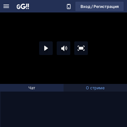
Вход / Регистрация
Чат
О стриме