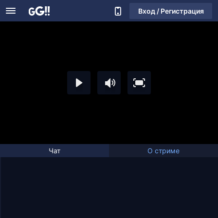
Вход / Регистрация
Чат
О стриме