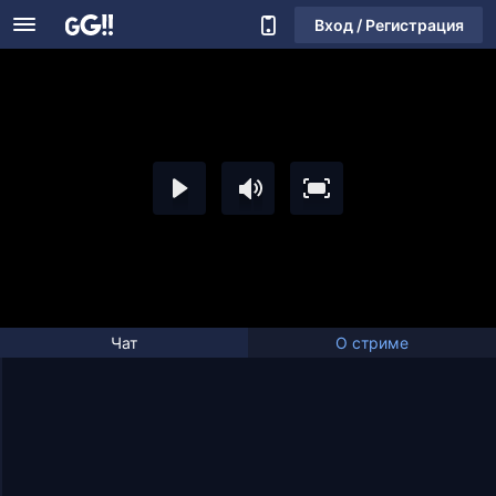
Вход / Регистрация
Чат
О стриме