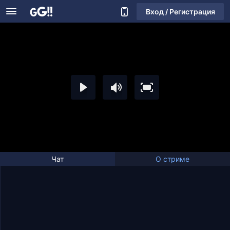
Вход / Регистрация
Чат
О стриме